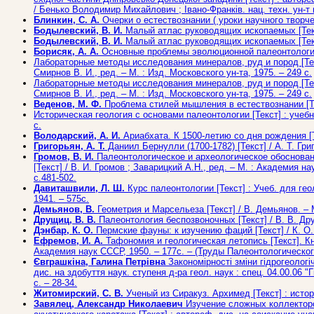
/ Бенько Володимир Михайлович ; Івано-Франків. нац. техн. ун-т на
Блинкин, С. А.
Очерки о естествознании ( уроки научного творчест
Бодылевский, В. И.
Малый атлас руководящих ископаемых [Текст]
Бодылевский, В. И.
Малый атлас руководящих ископаемых [Текст] 
Борисяк, А. А.
Основные проблемы эволюционной палеонтологии [Т
Лабораторные методы исследования минералов, руд и пород [Текст
Смирнов В. И., ред. – М. : Изд. Московского ун-та, 1975. – 249 с.
Лабораторные методы исследования минералов, руд и пород [Текст
Смирнов В. И., ред. – М. : Изд. Московского ун-та, 1975. – 249 с.
Веденов, М. Ф.
Проблема стилей мышления в естествознании [Текс
Историческая геология с основами палеонтологии [Текст] : учебник
с.
Володарский, А. И.
Ариабхата. К 1500-летию со дня рождения [Тек
Григорьян, А. Т.
Даниил Бернулли (1700-1782) [Текст] / А. Т. Григо
Громов, В. И.
Палеонтологическое и археологическое обоснован
[Текст] / В. И. Громов ; Заварицкий А.Н., ред. – М. : Академия н
с.481-502.
Давиташвили, Л. Ш.
Курс палеонтологии [Текст] : Учеб. для гео
1941. – 575с.
Демьянов, В.
Геометрия и Марсельеза [Текст] / В. Демьянов. – М.
Друщиц, В. В.
Палеонтология беспозвоночных [Текст] / В. В. Друщ
Дэнбар, К. О.
Пермские фауны: к изучению фаций [Текст] / К. О. Д
Ефремов, И. А.
Тафономия и геологическая летопись [Текст]. Кн
Академия наук СССР, 1950. – 177с. – (Труды Палеонтологическог
Євграшкіна, Галина Петрівна
Закономірності зміни гідрогеологі
дис. на здобуття наук. ступеня д-ра геол. наук : спец. 04.00.06 "Г
с. – 28-34.
Житомирский, С. В.
Ученый из Сиракуз. Архимед [Текст] : истори
Завялец, Александр Николаевич
Изучение сложных коллекторо