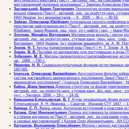
акустического каротажа [Текст] : автореф. дис. на соискание уче
месторождений полезных ископаемых" / Завялец Александр Никола
Заславський, Борис Григорович
Технологічні основи вирощуван
вільної поверхні [Текст] : автореф. дис. на здобуття наук. ступе
НАН України, Ін-т монокристалів. – Х., 2005. – 36 с. – 30-33.
Зейкан, Олександр Юрійович
Інтегральна геолого-геофізична м
перспектив нафтогазоносності [Текст] : автореф. дис. на здобуття
Юрійович ; Івано-Франків. нац. техн. ун-т нафти і газу. – Івано-Фра
Злотник, Михайло Вікторович
Математична модель і метод розв'
автореф. дис. на здобуття наук. ступеня канд. техн. наук : сп
Вікторович ; НАН України, Ін-т проблем машинобуд. ім. А. М. Підго
Зонов, Н. Т.
Акулы подмосковной юры [Текст] / Н. Т. Зонов, А. В
Зорин, В. В.
Пособие по математике для поступающих в вузы [Текст
Зубкович, М. Е.
Методы палеонтолого-стратиграфических исследо
шк., 1968. – 230 с.
Иванова, Н. Я.
Социально-культурные функции естественных наук (
160-166.
Ігнатьєв, Олександр Валерійович
Акустооптичні фільтри зображ
систем дистанційного аерокосмічного дослідження Землі [Текст] : 
аерокосмічні дослідження" / Ігнатьєв Олександр Валерійович ; Нац.
Кайнц, Діана Іванівна
Доменна структура та фазові перетворення
автореф. дис. на здобуття наук. ступеня канд. фіз.-мат. наук : сп
ун-т. – Ужгород, 2006. – 19 с. – 14-16.
Камышева-Елпатьевская, В. Г.
Атлас руководящих форм ископае
Елпатьевская, А. Н. Иванова. – Саратов : Издание СГУ, 1947. – 1
Капица, С. П.
Жизнь науки. Антология вступлений к классике естест
Катаев, Олег Иннокентьевич
Оценка достоверности определени
и степени изученности [Текст] : автореф. дис. на соискание учен
и газовых месторождений" / Катаев Олег Иннокентьевич ; АН СССР
Катушков, Володимир Олексійович
Методи і моделі дистанційн