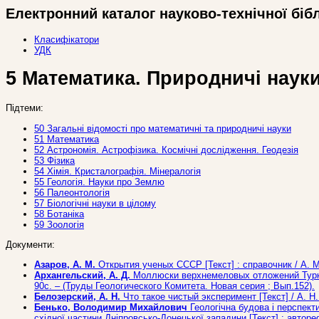
Електронний каталог науково-технічної біб
Класифікатори
УДК
5 Математика. Природничi наук
Підтеми:
50 Загальнi вiдомостi про математичні та природничі науки
51 Математика
52 Астрономiя. Астрофiзика. Космiчнi дослiдження. Геодезiя
53 Фiзика
54 Хiмiя. Кристалографiя. Мiнералогiя
55 Геологія. Науки про Землю
56 Палеонтологія
57 Бiологiчнi науки в цiлому
58 Ботанiка
59 Зоологiя
Документи:
Азаров, А. М.
Открытия ученых СССР [Текст] : справочник / А. М. 
Архангельский, А. Д.
Моллюски верхнемеловых отложений Туркес
90с. – (Труды Геологического Комитета. Новая серия ; Вып.152).
Белозерский, А. Н.
Что такое чистый эксперимент [Текст] / А. Н.
Бенько, Володимир Михайлович
Геологічна будова і перспекти
східної частини Дніпровсько-Донецької западини [Текст] : автореф.