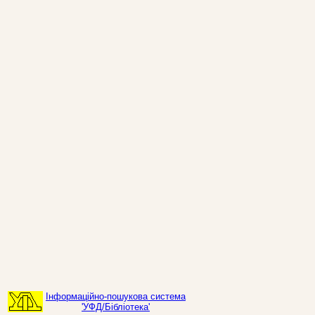
Інформаційно-пошукова система
'УФД/Бібліотека'