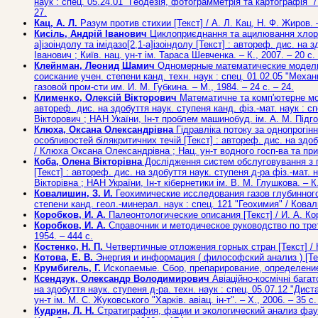
наук : спец. 05.24.01 "Геодезія, фотограмметрія та картографія" / 
27.
Кац, А. Л.
Разум против стихии [Текст] / А. Л. Кац, Н. Ф. Жиров. – 
Кисіль, Андрій Іванович
Циклоприєднання та ацилювання хлоранг
a]ізоіндолу та імідазо[2,1-a]ізоіндолу [Текст] : автореф. дис. на 
Іванович ; Київ. нац. ун-т ім. Тараса Шевченка. – К., 2007. – 20 с. 
Клейнман, Леонид Шамич
Одномерные математические модели п
соискание учен. степени канд. техн. наук : спец. 01.02.05 "Мех
газовой пром-сти им. И. М. Губкина. – М., 1984. – 24 с. – 24.
Клименко, Олексій Вікторович
Математичне та комп'ютерне мод
автореф. дис. на здобуття наук. ступеня канд. фіз.-мат. наук :
Вікторович ; НАН Укаїни, Ін-т проблем машинобуд. ім. А. М. Підгорн
Клюха, Оксана Олександрівна
Гідравліка потоку за однопрогі
особливостей білякритичних течій [Текст] : автореф. дис. на здобу
/ Клюха Оксана Олександрівна ; Нац. ун-т водного госп-ва та прир
Коба, Олена Вікторівна
Дослідження систем обслуговування з п
[Текст] : автореф. дис. на здобуття наук. ступеня д-ра фіз.-мат
Вікторівна ; НАН України, Ін-т кібернетики ім. В. М. Глушкова. – К.
Ковалишин, З. И.
Геохимические исследования газов глубинного
степени канд. геол.-минерал. наук : спец. 121 "Геохимия" / Ковали
Коробков, И. А.
Палеонтологические описания [Текст] / И. А. Коро
Коробков, И. А.
Справочник и методическое руководство по трет
1954. – 444 с.
Костенко, Н. П.
Четвертичные отложения горных стран [Текст] / Н.
Котова, Е. В.
Энергия и информация ( философский анализ ) [Текст
Крумбигель, Г.
Ископаемые. Сбор, препарирование, определение, и
Ксендзук, Олександр Володимирович
Авіаційно-космічні багат
на здобуття наук. ступеня д-ра. техн. наук : спец. 05.07.12 "Ди
ун-т ім. М. С. Жуковського "Харків. авіац. ін-т". – Х., 2006. – 35 с.
Кудрин, Л. Н.
Стратиграфия, фации и экологический анализ фаун