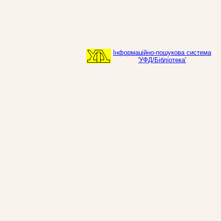
Інформаційно-пошукова система
'УФД/Бібліотека'