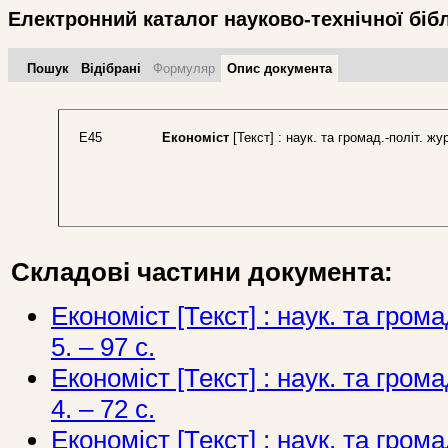
Електронний каталог науково-технічної біб
Пошук
Відібрані
Формуляр
Опис документа
Е45
Економіст
[Текст] : наук. та громад.-політ. жур
Складові частини документа:
Економіст [Текст] : наук. та грома
5. – 97 с.
Економіст [Текст] : наук. та грома
4. – 72 с.
Економіст [Текст] : наук. та грома