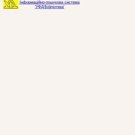
Інформаційно-пошукова система
'УФД/Бібліотека'