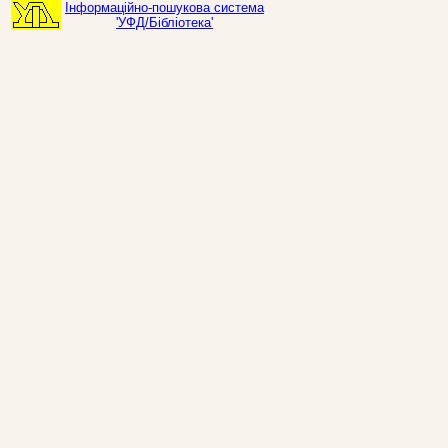
Інформаційно-пошукова система
'УФД/Бібліотека'