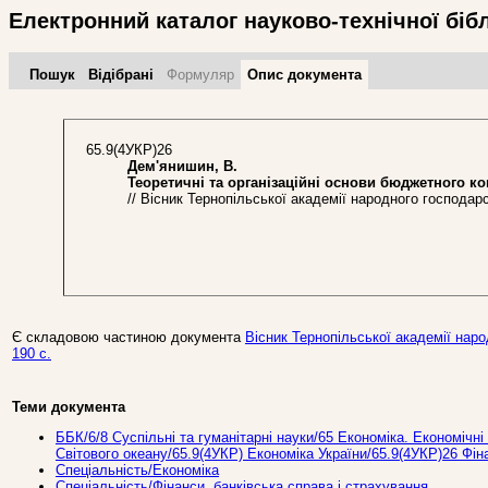
Електронний каталог науково-технічної біб
Пошук
Відібрані
Формуляр
Опис документа
65.9(4УКР)26
Дем'янишин, В.
Теоретичні та організаційні основи бюджетного ко
// Вісник Тернопільської академії народного господарст
Є складовою частиною документа
Вісник Тернопільської академії народ
190 с.
Теми документа
ББК/6/8 Суспільні та гуманітарні науки/65 Економіка. Економічні 
Світового океану/65.9(4УКР) Економіка України/65.9(4УКР)26 Фін
Спеціальність/Економіка
Спеціальність/Фінанси, банківська справа і страхування