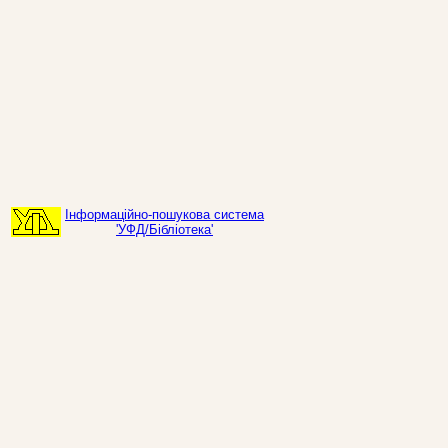
Інформаційно-пошукова система
'УФД/Бібліотека'