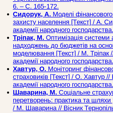
6. – С. 165-172.
Сидорук, А.
Моделі фінансового
захисту населення [Текст] / А. Си
академії народного господарства.
Тріпак, М.
Оптимізація системи а
надходжень до бюджетів на осно
моделювання [Текст] / М. Тріпак /
академії народного господарства.
Хавтур, О.
Моніторинг фінансово
страховиків [Текст] / О. Хавтур /
академії народного господарства. 
Шаварина, М.
Соціальне страху
перетворень: практика та шляхи 
/ М. Шаварина // Вісник Тернопіл