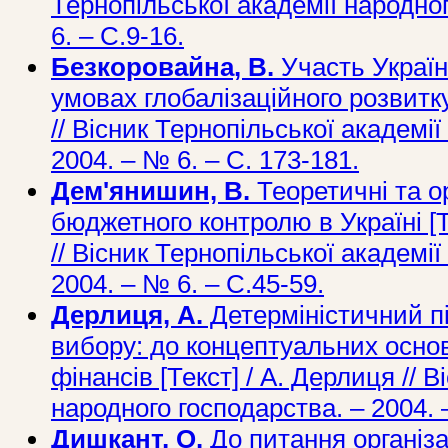
Тернопільської академії народно
6. – С.9-16.
Безкоровайна, В.
Участь Україн
умовах глобалізаційного розвитку
// Вісник Тернопільської академі
2004. – № 6. – С. 173-181.
Дем'янишин, В.
Теоретичні та о
бюджетного контролю в Україні [Т
// Вісник Тернопільської академі
2004. – № 6. – С.45-59.
Дерлиця, А.
Детерміністичний під
вибору: до концептуальних осно
фінансів [Текст] / А. Дерлиця // 
народного господарства. – 2004. 
Дишкант, О.
До питання організа