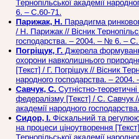
Тернопільської академії народно
6. – С.60-71.
Парижак, Н.
Парадигма ринкового
/ Н. Парижак // Вісник Тернопіль
господарства. – 2004. – № 6. – С.
Погріщук, Г.
Джерела формуванн
охорони навколишнього природно
[Текст] / Г. Погріщук // Вісник Те
народного господарства. – 2004. 
Савчук, С.
Сутністно-теоретичні
федералізму [Текст] / С. Савчук /
академії народного господарства.
Сидор, І.
Фіскальний та регулюю
на процеси ціноутворення [Текст] 
Тернопільської академії народно