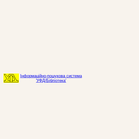
Інформаційно-пошукова система
'УФД/Бібліотека'