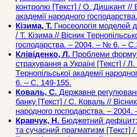
контролю [Текст] / О. Дишкант //
академії народного господарства.
Кізима, Т.
Гносеологія моделей д
/ Т. Кізима // Вісник Тернопільсь
господарства. – 2004. – № 6. – С.
Клівіденко, Л.
Проблеми формув
страхування а Україні [Текст] / Л.
Тернопільської академії народно
6. – С. 149-155.
Коваль, С.
Державне регулюванн
банку [Текст] / С. Коваль // Вісн
народного господарства. – 2004. –
Кравчук, Н.
Бюджетний дефіцит: 
та сучасний прагматизм [Текст] / 