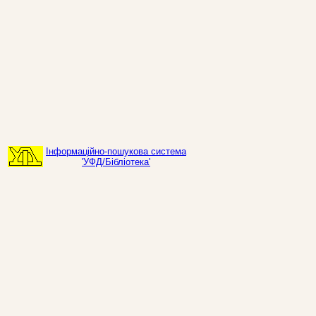
Інформаційно-пошукова система
'УФД/Бібліотека'