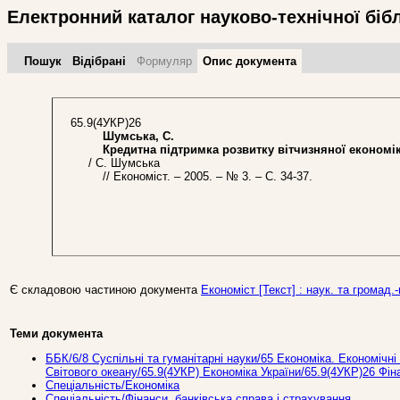
Електронний каталог науково-технічної біб
Пошук
Відібрані
Формуляр
Опис документа
65.9(4УКР)26
Шумська, С.
Кредитна підтримка розвитку вітчизняної економіки
/ С. Шумська
// Економіст. – 2005. – № 3. – С. 34-37.
Є складовою частиною документа
Економіст [Текст] : наук. та громад.-
Теми документа
ББК/6/8 Суспільні та гуманітарні науки/65 Економіка. Економічні 
Світового океану/65.9(4УКР) Економіка України/65.9(4УКР)26 Фін
Спеціальність/Економіка
Спеціальність/Фінанси, банківська справа і страхування