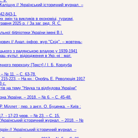
. 9.
 Каліщук // Український історичний журнал. –
942-843-1.
 змін та викликів в економіці, туризмі,
авня 2025 р. / За заг. ред. Я. С.
ної бібліотеки України імені В.І.
ович // Анал.-інфор. жур."Схід". – жовтень-
ицького з радянською владою у 1939-1941
ц.-культ. відродження в Укр.-ні : мат.
чного переходу [Текст] / І. Б. Кордуба
 – № 11. – С. 63-78.
. 215-223. – На кн.: Онобль Е. Революція 1917
8 с.
тів на тему "Наука та відбудова України"
на України. – 2018. – № 6. – С. 45-48.
. Міллет ; пер. з англ. О. Буценка. – Київ :
7. - 17-23 черв. – № 23. – С. 15.
/ Український історичний журнал. – 2018. – №
дрін // Український історичний журнал. –