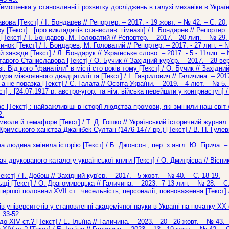
мошенка у становленні і розвитку досліджень в галузі механіки в Україні
ва [Текст] / І. Бондарев // Репортер. – 2017. - 19 жовт. – № 42. – С. 20.
[Текст] : [про викладачів станислав. гімназії] / І. Бондарев // Репортер. 
Текст] / І. Бондарев, М. Головатий // Репортер. – 2017. - 20 лип. – № 29. 
ок [Текст] / І. Бондарев, М. Головатий // Репортер. – 2017. - 27 лип. – №
авжди [Текст] / Л. Бондарук // Українське слово. – 2017. - 5 - 11лип. – №
арого Станиславова [Текст] / О. Бучик // Західний кур'єр. – 2017. - 28 вер
Від кого "фанатіли" в місті сто років тому [Текст] / О. Бучик // Західний 
ра міжвоєнного двадцятиліття [Текст] / І. Гаврилович // Галичина. – 2017.
 не поразка [Текст] / С. Галата // Освіта України. – 2019. - 4 лют. – № 5. 
т] : [24.07.1917 р. австро-угор. та нім. війська перейшли у контрнаступ] 
[Текст] : найважливіші в історії людства промови, які змінили наш світ /
2.
воли й темафори [Текст] / Т. Д. Гошко // Український історичний журнал. 
имського ханства Джанібек Султан (1476-1477 рр.) [Текст] / В. П. Гулев
людина змінила історію [Текст] / Б. Джонсон ; пер. з англ. Ю. Гірича. – Ха
 друкованого каталогу української книги [Текст] / О. Дмитрієва // Вісник
ст] / Г. Добош // Західний кур'єр. – 2017. - 5 жовт. – № 40. – С. 18-19.
і [Текст] / О. Драгомирецька // Галичина. – 2023. -7-13 лип. – № 28. – С.
ершої половини XVII ст.: чисельність, персоналії, повноваження [Текст] /
 університетів у становленні академічної науки в Україні на початку ХХ ст
 33-52.
о XIV ст.? [Текст] / Е. Ільїна // Галичина. – 2023. - 20 - 26 жовт. – № 43. –