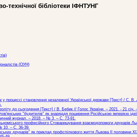
во-технічної бібліотеки ІФНТУНГ
тів)
іоналістів (ОУН)
 у процессі становлення незалежної Української держави [Текст] / С. В.
.
оліту до сьогодення [Текст] / В. Бебик // Голос України. – 2021. - 21 січ. 
ов'янських "будителів" як знаряддя поширення Російською імперією ідеї 
ричний журнал. – 2018. – № 3. – С. 73-91.
льноміського професійного Стоваришування взаємодопомоги друкарів Львов
№ 10. – С. 36-39.
ьких друкарів" як приклад профспілкового життя Львова ІІ половини ХІХ с
45-49.