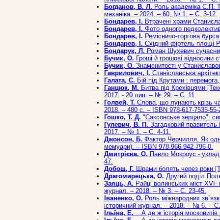
Богданов, В. Л.
Роль академіка С.П. Ти
механіка. – 2024. – 60, № 1. – С. 3-12.
Бондарев, І.
Втрачені храми Станиславо
Бондарев, І.
Фото одного педколективу 
Бондарев, І.
Ремісничо-торгова бурса [
Бондарев, І.
Східний фіртель площі Рин
Бондарук, Л.
Роман Шухевич сучасний з
Бучик, О.
Гроші й грошові відносини ст
Бучик, О.
Знаменитості у Станиславові. 
Гаврилович, І.
Станіславська архітекту
Галата, С.
Бій під Крутами : перемога, а
Ганцюк, М.
Битва під Крехівцями [Текс
2017. - 20 лип. – № 29. – С. 11.
Голвей, Т.
Слова, що лунають крізь час 
2018. – 480 с. – ISBN 978-617-7535-55-
Гошко, Т. Д.
"Саксонське зерцало": сим
Гулевич, В. П.
Загадковий правитель Кр
2017. – № 1. – С. 4-11.
Джонсон, Б.
Фактор Черчилля. Як одна 
мемуари). – ISBN 978-966-942-796-0.
Дмитрієва, О.
Павло Мокроус - укладач
47.
Добош, Г.
Шрами болять через роки [Тек
Драгомирецька, О.
Другий поділ Польщ
Заяць, А.
Райці волинських міст XVI- п
журнал. – 2018. – № 3. – С. 23-45.
Іваненко, О.
Роль міжнародних зв`язків
історичний журнал. – 2018. – № 6. – С.
Ільїна, Е.
...А де ж історія московитів д