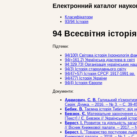
Електронний каталог науко
Класифікатори
93/94 Iсторiя
94 Всесвітня історія
Підтеми:
94(100) Світова історія (хронологія фак
94(=161.2) Українська діаспора в світі
94:329.73] Організація українських нац
94(3) Історія стародавнього світу
94(47+57) Історія СРСР, 1917-1991 рр.
94(477) Історія України
94(4) Історія Європи
Документи:
Адамович, С. В.
Галицький п'ємонтизм
Серія: Думка. – 2016. – № 3. – С. 39-45
Бебик, В.
Таємна історія Тибету: від не
Бевзюк, Є.
Матеріальне заохочення сл
[Текст] / Є. Бевзюк // Український істо
Берест, І.
Розвиток та діяльність зага
// Вісник Книжкової палати. – 2017. – 
Берест, І.
"Товариство поступове львівс
Книжкової палати. – 2018. – № 1. – С. 