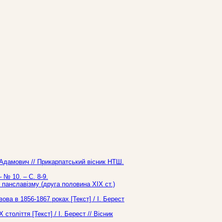
 Адамович // Прикарпатський вісник НТШ.
– № 10. – С. 8-9.
панславізму (друга половина ХІХ ст.)
а в 1856-1867 роках [Текст] / І. Берест
толіття [Текст] / І. Берест // Вісник