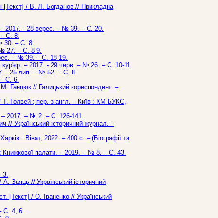
 [Текст] / В. Л. Богданов // Прикладна
– 2017. - 28 верес. – № 39. – С. 20.
– С. 8.
 30. – С. 8.
 27. – С. 8-9.
ес. – № 39. – С. 18-19.
кур'єр. – 2017. - 29 черв. – № 26. – С. 10-11.
 - 25 лип. – № 52. – С. 8.
– С. 6.
/ М. Ганцюк // Галицький кореспондент. –
 Т. Голвей ; пер. з англ. – Київ : КМ-БУКС,
– 2017. – № 2. – С. 126-141.
ич // Український історичний журнал. –
рків : Віват, 2022. – 400 с. – (Біографії та
 Книжкової палати. – 2019. – № 8. – С. 43-
 3.
 А. Заяць // Український історичний
. [Текст] / О. Іваненко // Український
 С. 4, 6.