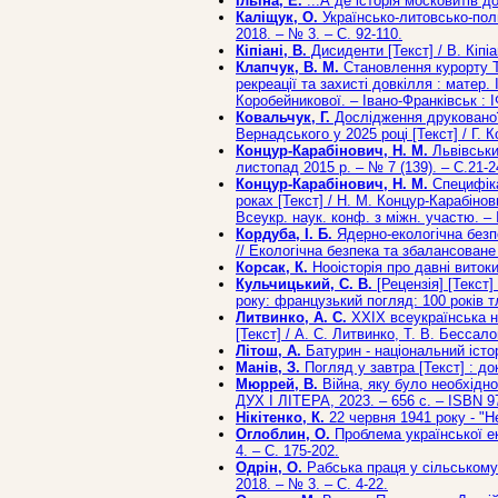
Ільїна, Е.
...А де історія московитів до 
Каліщук, О.
Українсько-литовсько-поль
2018. – № 3. – С. 92-110.
Кіпіані, В.
Дисиденти [Текст] / В. Кіпіан
Клапчук, В. М.
Становлення курорту Тр
рекреації та захисті довкілля : матер. 
Коробейникової. – Івано-Франківськ : 
Ковальчук, Г.
Дослідження друкованої і
Вернадського у 2025 році [Текст] / Г. К
Концур-Карабінович, Н. М.
Львівський
листопад 2015 р. – № 7 (139). – C.21-2
Концур-Карабінович, Н. М.
Специфіка
роках [Текст] / Н. М. Концур-Карабіно
Всеукр. наук. конф. з міжн. участю. – 
Кордуба, І. Б.
Ядерно-екологічна безпе
// Екологічна безпека та збалансоване
Корсак, К.
Нооісторія про давні витоки 
Кульчицький, С. В.
[Рецензія] [Текст]
року: французький погляд: 100 років тл
Литвинко, А. С.
ХХІХ всеукраїнська на
[Текст] / А. С. Литвинко, Т. В. Бессал
Літош, А.
Батурин - національний істор
Манів, З.
Погляд у завтра [Текст] : док
Мюррей, В.
Війна, яку було необхідно 
ДУХ І ЛІТЕРА, 2023. – 656 с. – ISBN 9
Нікітенко, К.
22 червня 1941 року - "Не
Оглоблин, О.
Проблема української еко
4. – С. 175-202.
Одрін, О.
Рабська праця у сільському 
2018. – № 3. – С. 4-22.