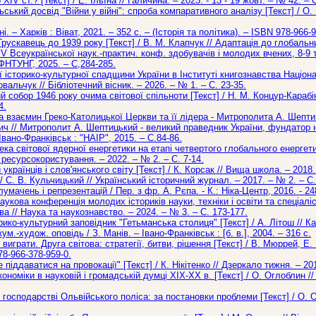
ХIV ст.? [Текст] / Е. Ільїна // Галичина. – 2023. - 13 - 19 жовт. – № 42. – С
ський досвід "Війни у війні": спроба компаративного аналізу [Текст] / О.
і. – Харків : Віват, 2021. – 352 с. – (Історія та політика). – ISBN 978-966-
ускавець до 1939 року [Текст] / В. М. Клапчук // Адаптація до глобальних
ІV Всеукраїнської наук.-практич. конф. здобувачів і молодих вчених, 8-9 тр
ІФНТУНГ, 2025. – С,284-285.
сторико-культурної спадщини України в Інституті книгознавства Національ
овальчук // Бібліотечний вісник. – 2026. – № 1. – С. 23-35.
 собор 1946 року очима світової спільноти [Текст] / Н. М. Концур-Карабін
4.
 взаємин Греко-Католицької Церкви та її лідера - Митрополита А. Шепт
вич // Митрополит А. Шептицький - великий праведник України, фундатор на
Івано-Франківськ : "НАІР", 2015. – С.84-86.
ка світової ядерної енергетики на етапі четвертого глобального енергети
 ресурсокористування. – 2022. – № 2. – С. 7-14.
українців і слов'янського світу [Текст] / К. Корсак // Вища школа. – 2018.
 / С. В. Кульчицький // Український історичний журнал. – 2017. – № 2. – С
умачень і репрезентацій / Пер. з фр. А. Рєпа. - К.: Ніка-Центр, 2016. - 24
укова конференція молодих істориків науки, техніки і освіти та спеціаліс
ова // Наука та наукознавство. – 2024. – № 3. – С. 173-177.
ико-культурний заповідник "Гетьманська столиця" [Текст] / А. Літош // Каз
ум.-худож. оповідь / З. Манів. – Івано-Франківськ : [б. в.], 2004. – 316 с.
виграти. Друга світова: стратегії, битви, рішення [Текст] / В. Мюррей, Е. Р
78-966-378-959-0.
 піддаватися на провокації" [Текст] / К. Нікітенко // Дзеркало тижня. – 201
номіки в науковій і громадській думці ХІХ-ХХ в. [Текст] / О. Оглоблин /
господарстві Ольвійського поліса: за постановки проблеми [Текст] / О. О