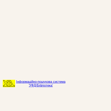
Інформаційно-пошукова система
'УФД/Бібліотека'