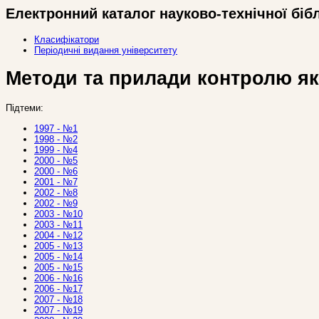
Електронний каталог науково-технічної біб
Класифікатори
Періодичні видання університету
Методи та прилади контролю як
Підтеми:
1997 - №1
1998 - №2
1999 - №4
2000 - №5
2000 - №6
2001 - №7
2002 - №8
2002 - №9
2003 - №10
2003 - №11
2004 - №12
2005 - №13
2005 - №14
2005 - №15
2006 - №16
2006 - №17
2007 - №18
2007 - №19