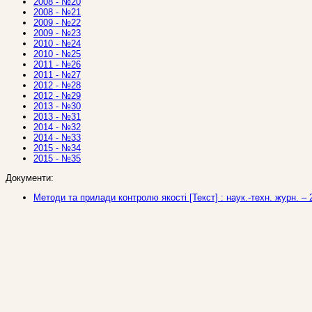
2008 - №20
2008 - №21
2009 - №22
2009 - №23
2010 - №24
2010 - №25
2011 - №26
2011 - №27
2012 - №28
2012 - №29
2013 - №30
2013 - №31
2014 - №32
2014 - №33
2015 - №34
2015 - №35
Документи:
Методи та прилади контролю якості [Текст] : наук.-техн. журн. – 2