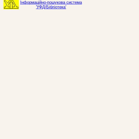
Інформаційно-пошукова система
'УФД/Бібліотека'