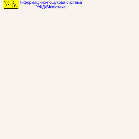
Інформаційно-пошукова система
'УФД/Бібліотека'