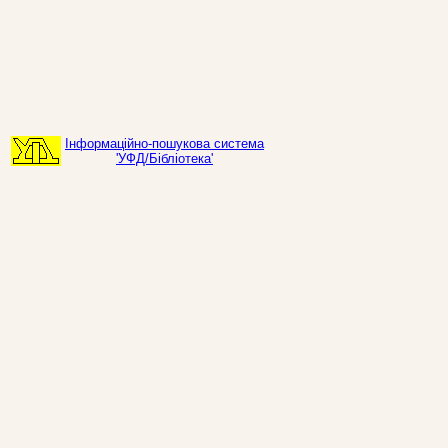
Інформаційно-пошукова система
'УФД/Бібліотека'