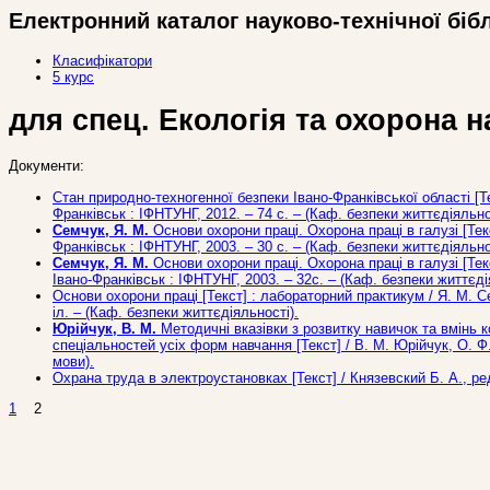
Електронний каталог науково-технічної біб
Класифікатори
5 курс
для спец. Екологія та охорона
Документи:
Стан природно-техногенної безпеки Івано-Франківської області [Текст
Франківськ : ІФНТУНГ, 2012. – 74 с. – (Каф. безпеки життєдіяльно
Семчук, Я. М.
Основи охорони праці. Охорона праці в галузі [Текс
Франківськ : ІФНТУНГ, 2003. – 30 с. – (Каф. безпеки життєдіяльно
Семчук, Я. М.
Основи охорони праці. Охорона праці в галузі [Текс
Івано-Франківськ : ІФНТУНГ, 2003. – 32с. – (Каф. безпеки життєді
Основи охорони праці [Текст] : лабораторний практикум / Я. М. Сем
іл. – (Каф. безпеки життєдіяльності).
Юрійчук, В. М.
Методичні вказівки з розвитку навичок та вмінь к
спеціальностей усіх форм навчання [Текст] / В. М. Юрійчук, О. Ф. 
мови).
Охрана труда в электроустановках [Текст] / Князевский Б. А., ред.
1
2