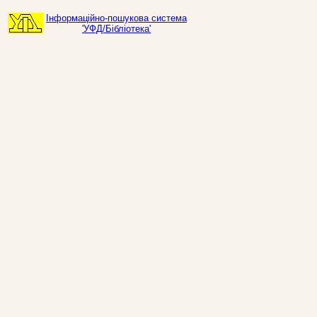
Інформаційно-пошукова система
'УФД/Бібліотека'