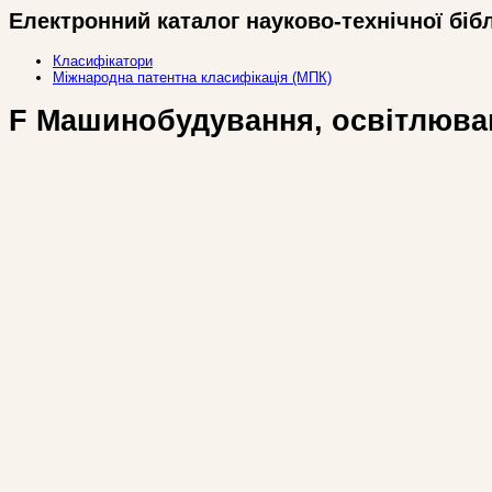
Електронний каталог науково-технічної біб
Класифікатори
Міжнародна патентна класифікація (МПК)
F Машинобудування, освітлюван