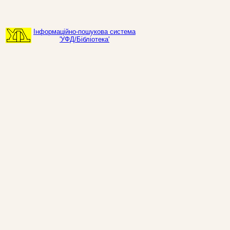
Інформаційно-пошукова система
'УФД/Бібліотека'