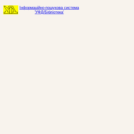
Інформаційно-пошукова система
'УФД/Бібліотека'