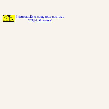
Інформаційно-пошукова система
'УФД/Бібліотека'