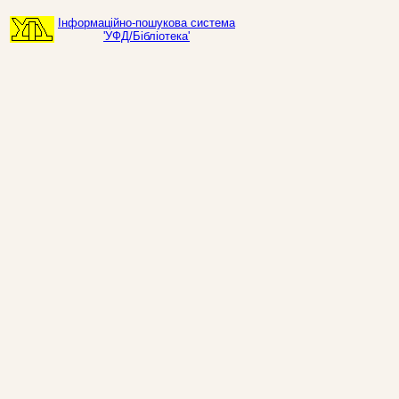
Інформаційно-пошукова система
'УФД/Бібліотека'