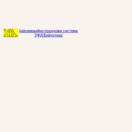
Інформаційно-пошукова система
'УФД/Бібліотека'