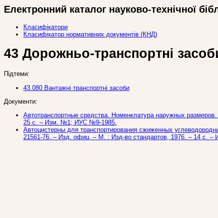
Електронний каталог науково-технічної біб
Класифікатори
Класифікатор нормативних документів (КНД)
43 Дорожньо-транспортні засоб
Підтеми:
43.080 Вантажні транспортні засоби
Документи:
Автотранспортные средства. Номенклатура наружных размеров. Ме
25 с. – Изм. №1; ИУС №9-1985.
Автоцистерны для транспортирования сжиженных углеводородных 
21561-76. – Изд. офиц. – М. : Изд-во стандартов, 1976. – 14 с. 