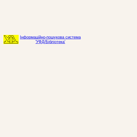
Інформаційно-пошукова система
'УФД/Бібліотека'