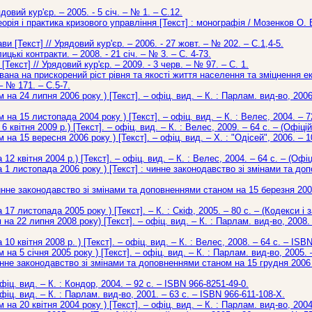
довий кур'єр. – 2005. - 5 січ. – № 1. – С.12.
орія і практика кризового управління [Текст] : монографія / Мозенков О. В.
[Текст] // Урядовий кур'єр. – 2006. - 27 жовт. – № 202. – С.1,4-5.
ицькі контракти. – 2008. - 21 січ. – № 3. – С. 4-73.
екст] // Урядовий кур'єр. – 2009. - 3 черв. – № 97. – С. 1.
ана на прискорений ріст рівня та якості життя населення та зміцнення ек
 – № 171. – С.5-7.
на 24 липня 2006 року ) [Текст]. – офіц. вид. – К. : Парлам. вид-во, 2006.
на 15 листопада 2004 року ) [Текст]. – офіц. вид. – К. : Велес, 2004. – 7
квітня 2009 р.) [Текст]. – офіц. вид. – К. : Велес, 2009. – 64 с. – (Офіц
на 15 вересня 2006 року ) [Текст]. – офіц. вид. – Х. : "Одісей", 2006. – 1
2 квітня 2004 р.) [Текст]. – офіц. вид. – К. : Велес, 2004. – 64 с. – (Оф
1 листопада 2006 року ) [Текст] : чинне законодавство зі змінами та доп
нне законодавство зі змінами та доповненнями станом на 15 березня 2006
7 листопада 2005 року ) [Текст]. – К. : Скіф, 2005. – 80 с. – (Кодекси і 
а 22 липня 2008 року) [Текст]. – офіц. вид. – К. : Парлам. вид-во, 2008. 
0 квітня 2008 р. ) [Текст]. – офіц. вид. – К. : Велес, 2008. – 64 с. – ISB
на 5 січня 2005 року ) [Текст]. – офіц. вид. – К. : Парлам. вид-во, 2005. 
нне законодавство зі змінами та доповненнями станом на 15 грудня 2006 
іц. вид. – К. : Кондор, 2004. – 92 с. – ISBN 966-8251-49-0.
іц. вид. – К. : Парлам. вид-во, 2001. – 63 с. – ISBN 966-611-108-Х.
на 20 квітня 2004 року ) [Текст]. – офіц. вид. – К. : Парлам. вид-во, 2004