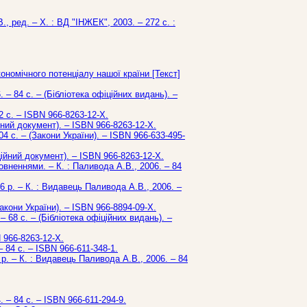
, ред. – Х. : ВД "ІНЖЕК", 2003. – 272 с. :
ономічного потенціалу нашої країни [Текст]
 – 84 с. – (Бібліотека офіційних видань). –
2 с. – ISBN 966-8263-12-Х.
ійний документ). – ISBN 966-8263-12-Х.
04 с. – (Закони України). – ISBN 966-633-495-
іційний документ). – ISBN 966-8263-12-Х.
овненнями. – К. : Паливода А.В., 2006. – 84
 р. – К. : Видавець Паливода А.В., 2006. –
закони України). – ISBN 966-8894-09-Х.
– 68 с. – (Бібліотека офіційних видань). –
N 966-8263-12-Х.
– 84 с. – ISBN 966-611-348-1.
р. – К. : Видавець Паливода А.В., 2006. – 84
. – 84 с. – ISBN 966-611-294-9.