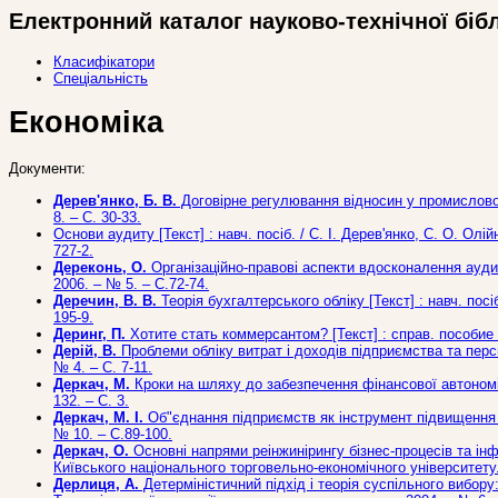
Електронний каталог науково-технічної біб
Класифікатори
Спеціальність
Економіка
Документи:
Дерев'янко, Б. В.
Договірне регулювання відносин у промислово-ф
8. – С. 30-33.
Основи аудиту [Текст] : навч. посіб. / С. І. Дерев'янко, С. О. Олій
727-2.
Дереконь, О.
Організаційно-правові аспекти вдосконалення аудито
2006. – № 5. – С.72-74.
Деречин, В. В.
Теорія бухгалтерського обліку [Текст] : навч. посіб.
195-9.
Деринг, П.
Хотите стать коммерсантом? [Текст] : справ. пособие /
Дерій, В.
Проблеми обліку витрат і доходів підприємства та перспек
№ 4. – С. 7-11.
Деркач, М.
Кроки на шляху до забезпечення фінансової автономії 
132. – С. 3.
Деркач, М. І.
Об"єднання підприємств як інструмент підвищення ко
№ 10. – С.89-100.
Деркач, О.
Основні напрями реінжинірингу бізнес-процесів та інф
Київського національного торговельно-економічного університету. 
Дерлиця, А.
Детерміністичний підхід і теорія суспільного вибору