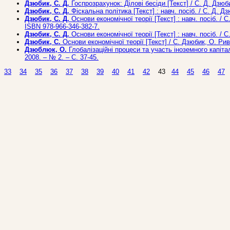
Дзюбик, С. Д.
Госпрозрахунок: Ділові бесіди [Текст] / С. Д. Дзюби
Дзюбик, С. Д.
Фіскальна політика [Текст] : навч. посіб. / С. Д. Дз
Дзюбик, С. Д.
Основи економічної теорії [Текст] : навч. посіб. / С.
ISBN 978-966-346-382-7.
Дзюбик, С. Д.
Основи економічної теорії [Текст] : навч. посіб. / С
Дзюбик, С.
Основи економічної теорії [Текст] / С. Дзюбик, О. Рива
Дзюблюк, О.
Глобалізаційні процеси та участь іноземного капітал
2008. – № 2. – С. 37-45.
33
34
35
36
37
38
39
40
41
42
43
44
45
46
47