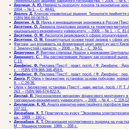
Тернопільської академії народного господарства. – 2004. – № 6. 
Дерлиця, А. Ю.
Нерівність розподілу доходів та економічне зрост
2004. – № 1. – С. 48-61.
Дерлоу, Д.
Ключові управлінські рішення. Технологія прийняття рі
ISBN 966-00-0678-0.
Дерягин, А. В.
Наука и инновационная экономика в России [Текст] 
Десятнюк, О.
Джерела податкових ризиків та теоретико-методолог
національного економічного університету. – 2009. – № 1. – С. 81-
Десятнюк, О. М.
Аксіологія ризикованості сфери оподаткування [Т
Десятнюк, О. М.
Концептуальні основи теорії ризиків у сфері опо
Фактори, що впливають на формування цінит землі ку місті Києві
// Землеустрій і кадастр. – 2008. – № 2. – С. 39-51.
Джангужин, Р.
Вектори співпраці України з державами Центральної 
Дженнингс, С.
" Мы рассматриваем Украину как основной рынок нар
С.13.
Джефкінс, Ф.
Реклама [Текст] : практ. посіб. / Ф. Джефкінс ; Ядін 
с. – ISBN 978-966-346-459-6.
Джефкінс, Ф.
Реклама [Текст] : практ. посіб. / Ф. Джефкінс ; пер. 
Джога, Р.
Облік у бюджетних установах:основи побудови, норматив
9. – С.26-36.
Облік у бюджетних установах [Текст] : навч.-метод. посіб. / Р. Т. 
263. – ISBN 966-574-822-Х.
Джулай, В.
Удосконалення механізму фінансового моніторингу в ба
торговельно-економічного університету. – 2008. – № 4. – С.118-12
Джулакідзе, К. Ю.
Аналіз кредитно-інвестиційного портфеля банку
107-111.
Джурабаев, К. Т.
Практикум по курсу "Экономика электротехническ
шк., 1989. – 160 с.
Джурабаев, К. Т.
Организация коллективного подряда на участках
М. : Машиностроение, 1989. – 208 с.