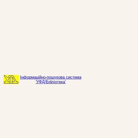
Інформаційно-пошукова система
'УФД/Бібліотека'