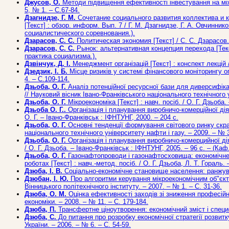
Джусов, О.
Методи підвищення ефективності інвестування на міжн
5, № 1. – С.67-84.
Дзагнидзе, Г. М.
Сочетание социального развития коллектива и 
[Текст] : обзор. информ. Вып. 7 / Г. М. Дзагнидзе, Г. А. Овчинн
социалистического соревнования.).
Дзарасов, С. С.
Политическая экономия [Текст] / С. С. Дзарасов. 
Дзарасов, С. С.
Рынок: альтернативная концепция перехода [Текст]
практика социализма.).
Дзвінчук, Д. І.
Менеджмент організацій [Текст] : конспект лекцій / 
Дзедзик, І. Б.
Місце ризиків у системі фінансового моніторингу опе
4. – С.109-114.
Дзьоба, О. Г.
Аналіз потенційної ресурсної бази для диверсифікац
// Науковий вісник Івано-Франківського національного технічного у
Дзьоба, О. Г.
Мікроекономіка [Текст] : навч. посіб. / О. Г. Дзьоба.
Дзьоба О. Г..
Організація і планування виробничо-комерційної діял
О. Г. – Івано-Франківськ : ІФНТУНГ, 2000. – 204 с.
Дзьоба, О. Г.
Основні тенденції формування світового ринку скрап
національного технічного університету нафти і газу. – 2009. – № 3
Дзьоба, О. Г.
Організація і планування виробничо-комерцийної дія
/ О. Г. Дзьоба. – Івано-Франківськ : ІФНТУНГ, 2005. – 96 с. – (Каф
Дзьоба, О. Г.
Газонафтопроводи і газонафтосховища: економічне 
роботах [Текст] : навч.-метод. посіб. / О. Г. Дзьоба, Л. Т. Гораль
Дзюба, І. В.
Соціально-економічне становище населення: ранжування
Дзюбан, І. Ю.
Про алгоритми керування мікроекономічним об"єктом 
Вінницького політехнічного інституту. – 2007. – № 1. – С. 31-36.
Дзюба, О. М.
Оцінка ефективності заходів зі зниження професійн
економіки. – 2008. – № 11. – С. 179-184.
Дзюба, П.
Трансфертне ціноутворення: економічний зміст і специфі
Дзюба, С.
До питання про розробку економічної стратегії розвитку 
України. – 2006. – № 6. – С. 54-59.