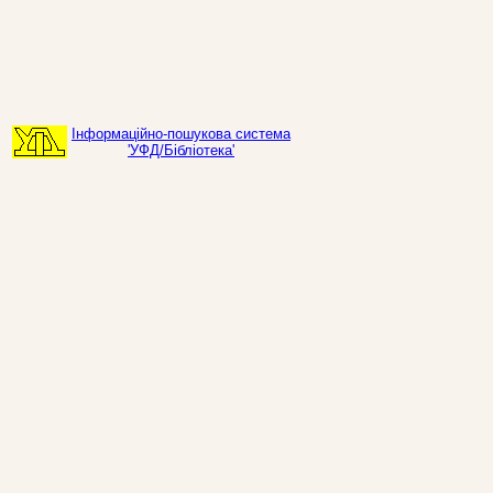
Інформаційно-пошукова система
'УФД/Бібліотека'