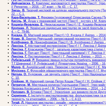
Дейчаківска, С.
Комплекс маловартості мистецтва [Текст] : [про 
// Репортер. – 2016. - 27 жовт. – № 43. – С. 17.
Заєць, В.
Творчий неспокій на шляхах національного поступу [Текст
22. – С.1.
Кара-Васильєва, Т.
Феномен [художника] Олександра Саєнка [Текст]
Кисіль, М.
Душа у празниковій чистоті [Текст] : зустріч з М. Корп
Кошмір-Яковлєва, Е.
Неокласицизм [Текст] / Е. Кошмір-Яковлєва 
Крупник, Л.
Українське радянське мистецтво як засіб боротьби з і
4. – С. 79-86.
Куєвда, О.
Магічний реалізм [Текст] / О. Куєвда // Дніпро. – 2014
Кузик, В.
Дмитро Ревуцький- репресований посмертно [Текст] / В. К
Кулібченко, В.
Нонконформізм [Текст] / В. Кулібченко // Дніпро. 
Лексіна, Г.
Абстрактний експресіонізм [Текст] / Г. Лексіна // Дніпр
Лексіна, Г.
Класицизм [Текст] : загальна характеристика стилю / Г.
Лексіна, Г.
Поп-арт [Текст] : [мистецький напрямок] / Г. Лексіна //
Лексіна, Г.
Постмодернізм [Текст] / Г. Лексіна // Дніпро. – 2013. –
Лубківський, Р.
Вершинні явища культури потребують виваженої, с
Т.Г.Шевченка] / Р. Лубківський // Літературна Україна. – 2006. - 16
Мазур, Є.
Андріївський узвіз. Перехожі і господарі [Текст] / Є. Ма
Мусієнко, Г.
Філософія образотворчого мистецтва [Текст] / Г. Мусі
Негода, О.
Художник - це звучить гордо [Текст] : [про Національну
C. 10.
Олійник, Н.
Народний гончар Петро Кошак [Текст] / Н. Олійник // Г
Петричук, М.
Мистецька колиска Гуцульщини [Текст] : [про майст
Яворова Косівського р-ну] / М. Петричук // Галичина. – 2014. - 1-2
Попович, В.
Бітники [Текст] : [покоління, що виникло після Другої
Скрипник, Г.
Інституту мистецтвознавства, фольклористики та етно
творчість та етнографія. – 2006. – № 5. – С.4-13.
Тугай, Л.
Народне мистецтво і дизайн - неконкурентоспроможні? [Те