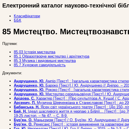
Електронний каталог науково-технічної біб
Класифікатори
ББК
85 Мистецтво. Мистецтвознавст
Підтеми:
85.03 Історія мистецтва
85.1 Образотворче мистецтво і архітектура
85.3 Музика і видовищні мистецтва
85.7 Художня самодіяльність
Документи:
Андрущенко, Ю.
Ампір [Текст] : [загальна характеристика стилю]
Андрущенко, Ю.
Бароко [Текст] / Ю. Андрущенко // Дніпро. – 201
Андрущенко, Ю.
Рококо [Текст] : [загальна характеристика стилю
Андрущенко, Ю.
Мистецтво середньовіччя [Текст] / Ю. Андрущенко
Арідова, С.
Характер [Текст] : [Про скульптора А. Куща] / С. Арід
Арсенич, П.
Музична Шевченкіана в Станиславові [Текст] : до 200
Бабанська, Н.
Ясен світ українського театру [Текст] : [До 150- лі
Бай, Н.
Ідеал щасливого життя я черпаю з Біблії... [Текст] : [до 7
19-25 листоп. – № 47. – С. 8-9.
Бур'ян, О.
Маньєризм [Текст] / О. Бур'ян, Ю. Андрущенко // Дніпр
Бур'ян, О.
Ренесанс [Текст] : історія виникнення та характерні ри
Гуз, Ю.
Неореалізм [Текст] / Ю. Гуз // Дніпро. – 2015. – № 1-3. – С