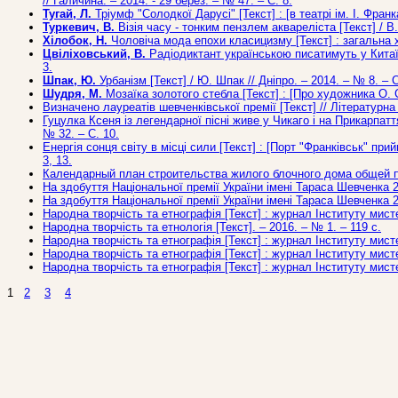
// Галичина. – 2014. - 29 берез. – № 47. – С. 8.
Тугай, Л.
Тріумф "Солодкої Дарусі" [Текст] : [в театрі ім. І. Франка
Туркевич, В.
Візія часу - тонким пензлем аквареліста [Текст] / В.
Хілобок, Н.
Чоловіча мода епохи класицизму [Текст] : загальна ха
Цвіліховський, В.
Радіодиктант українською писатимуть у Китаї та
3.
Шпак, Ю.
Урбанізм [Текст] / Ю. Шпак // Дніпро. – 2014. – № 8. – С
Шудря, М.
Мозаїка золотого стебла [Текст] : [Про художника О. Са
Визначено лауреатів шевченківської премії [Текст] // Літературна 
Гуцулка Ксеня із легендарної пісні живе у Чикаго і на Прикарпаття
№ 32. – С. 10.
Енергія сонця світу в місці сили [Текст] : [Порт "Франківськ" при
3, 13.
Календарный план строительства жилого блочного дома общей пло
На здобуття Національної премії України імені Тараса Шевченка 200
На здобуття Національної премії України імені Тараса Шевченка 200
Народна творчість та етнографія [Текст] : журнал Інституту мист
Народна творчість та етнологія [Текст]. – 2016. – № 1. – 119 c.
Народна творчість та етнографія [Текст] : журнал Інституту мист
Народна творчість та етнографія [Текст] : журнал Інституту мист
Народна творчість та етнографія [Текст] : журнал Інституту мист
1
2
3
4