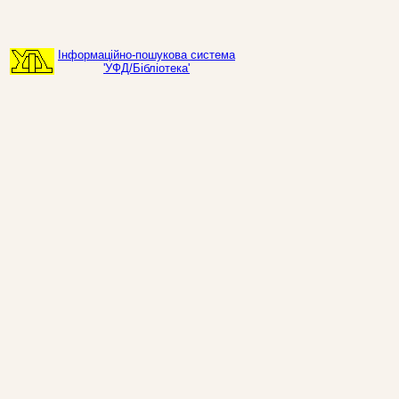
Інформаційно-пошукова система
'УФД/Бібліотека'