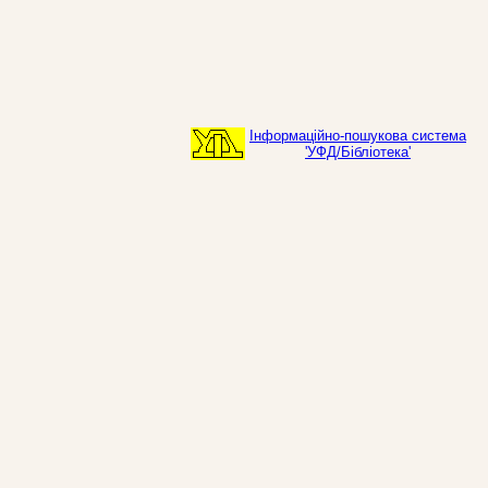
Інформаційно-пошукова система
'УФД/Бібліотека'