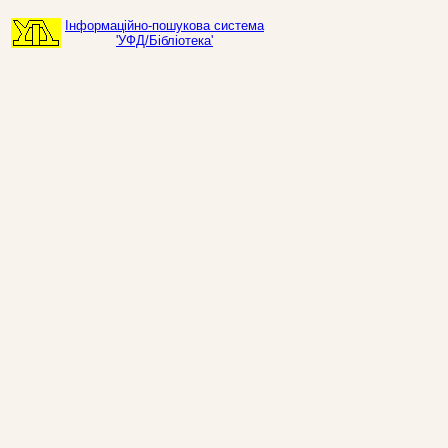
Інформаційно-пошукова система
'УФД/Бібліотека'