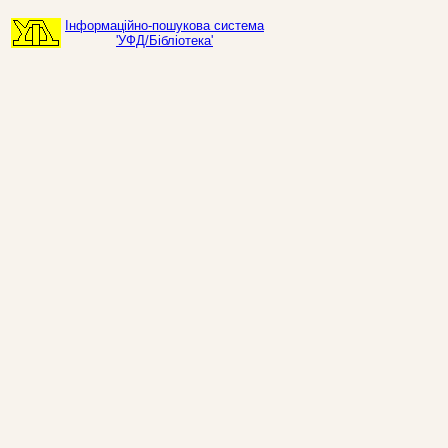
Інформаційно-пошукова система
'УФД/Бібліотека'