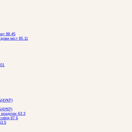
ект 88.45
дови міст 85.11
401
5(4УКР)
5(4УКР)
 розділах 63.3
софія 87.6
63.5