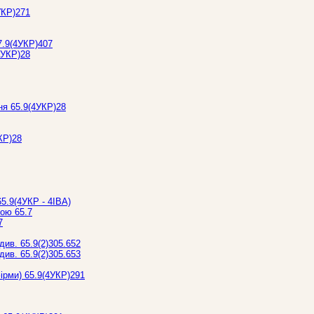
УКР)271
7.9(4УКР)407
4УКР)28
ня 65.9(4УКР)28
КР)28
65.9(4УКР - 4ІВА)
кою 65.7
7
див. 65.9(2)305.652
див. 65.9(2)305.653
фірми) 65.9(4УКР)291