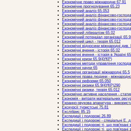
Економічне право міжнародне 67.91
Економічне прогнозування 65.23
Економічний аналіз 65.053
Економічний аналіз фінансово-господар
Економічний аналіз фінансово-господар
Економічний аналіз фінансово-господар
Економічний аналіз фінансово-господар
Економічний лібералізм 65.02
Економічний потенціал організації 65.
Економічний цикл - теорія 65.012
Економічні відносини міжнародні див.
Економічні вчення - історія 65.02
Економічні вчення - історія в Україні 6
Економічні кризи 65.9(4УКР)
Економічні методи управління господа
Економічні науки 65
Економічні організації міжнародні 65.5
Економічні права людини - міжнародно
Економічні реформи 65.050
Економічні ризики 65.9(4УКР)290
Економічні ризики, теорія 65.012
Економічно активне населення - стати
Економія - витрати матеріальних ресур
Екранно-звукова апаратура - використа
Екскурсії туристські 75.81
Екслібрис 85.15
Експедиції і подорожі 26.89
Експедиції і подорожі - спеціальні Е. 
Експедиції і подорожі ті, що пов'язані
Експедиції і подорожі ті, що пов'язані