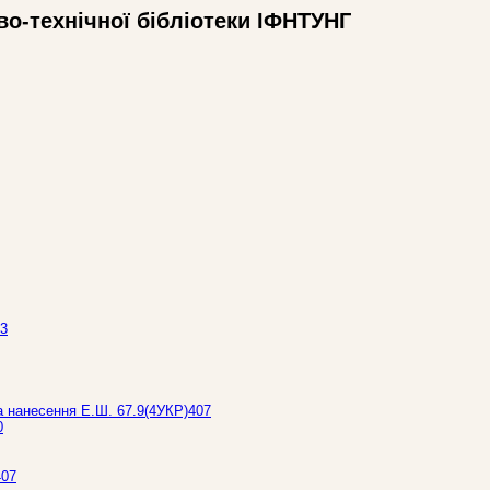
во-технічної бібліотеки ІФНТУНГ
.3
за нанесення Е.Ш. 67.9(4УКР)407
0
407