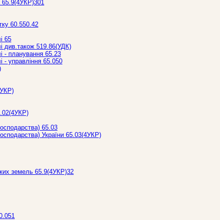
 65.9(4УКР)301
тку 60.550.42
і 65
і див.також 519.86(УДК)
і - планування 65.23
 - управління 65.050
)
4УКР)
5.02(4УКР)
господарства) 65.03
 господарства) України 65.03(4УКР)
ких земель 65.9(4УКР)32
0.051