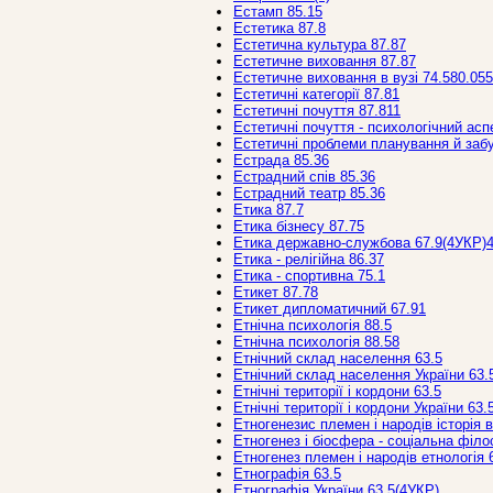
Естамп 85.15
Естетика 87.8
Естетична культура 87.87
Естетичне виховання 87.87
Естетичне виховання в вузі 74.580.055
Естетичні категорії 87.81
Естетичні почуття 87.811
Естетичні почуття - психологічний асп
Естетичні проблеми планування й забу
Естрада 85.36
Естрадний спів 85.36
Естрадний театр 85.36
Етика 87.7
Етика бізнесу 87.75
Етика державно-службова 67.9(4УКР)
Етика - релігійна 86.37
Етика - спортивна 75.1
Етикет 87.78
Етикет дипломатичний 67.91
Етнічна психологія 88.5
Етнічна психологія 88.58
Етнічний склад населення 63.5
Етнічний склад населення України 63.
Етнічні території і кордони 63.5
Етнічні території і кордони України 63.
Етногенезис племен і народів історія в
Етногенез і біосфера - соціальна філо
Етногенез племен і народів етнологія 
Етнографія 63.5
Етнографія України 63.5(4УКР)