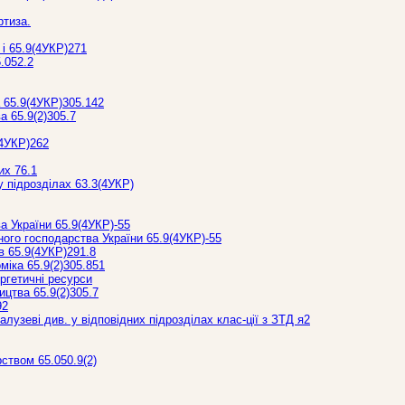
ртиза.
 і 65.9(4УКР)271
5.052.2
а 65.9(4УКР)305.142
а 65.9(2)305.7
(4УКР)262
их 76.1
 у підрозділах 63.3(4УКР)
а України 65.9(4УКР)-55
ого господарства України 65.9(4УКР)-55
в 65.9(4УКР)291.8
іка 65.9(2)305.851
ргетичні ресурси
ицтва 65.9(2)305.7
92
алузеві див. у відповідних підрозділах клас-ції з ЗТД я2
ством 65.050.9(2)