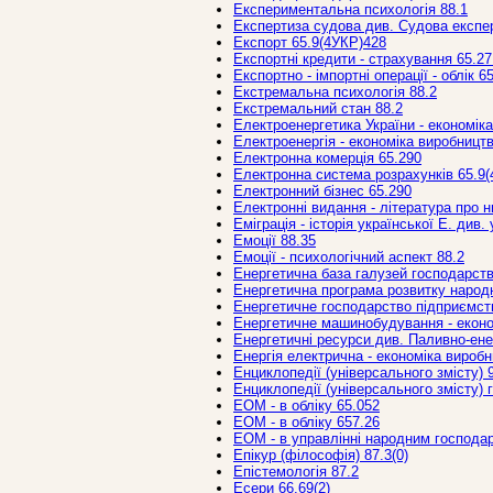
Експериментальна психологія 88.1
Експертиза судова див. Судова експе
Експорт 65.9(4УКР)428
Експортні кредити - страхування 65.27
Експортно - імпортні операції - облік 6
Екстремальна психологія 88.2
Екстремальний стан 88.2
Електроенергетика України - економік
Електроенергія - економіка виробництв
Електронна комерція 65.290
Електронна система розрахунків 65.9
Електронний бізнес 65.290
Електронні видання - література про н
Еміграція - історія української Е. див.
Емоції 88.35
Емоції - психологічний аспект 88.2
Енергетична база галузей господарств
Енергетична програма розвитку народн
Енергетичне господарство підприємст
Енергетичне машинобудування - економ
Енергетичні ресурси див. Паливно-ене
Енергія електрична - економіка виробн
Енциклопедії (універсального змісту) 
Енциклопедії (універсального змісту) г
ЕОМ - в обліку 65.052
ЕОМ - в обліку 657.26
ЕОМ - в управлінні народним господар
Епікур (філософія) 87.3(0)
Епістемологія 87.2
Есери 66.69(2)