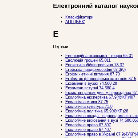
Електронний каталог науко
Класифікатори
АПП (ББК)
Е
Підтеми:
Еволюційна економіка - теорія 65.01
Еволюція грошей 65.011
Евристика бібліографічна 78.37
Егейська предфілософія 87.3(0)
Егоїзм - етичні питання 87.70
Егоїзм як філософська категорія 87.5
Екзамени в вузах 74.580.28
Екзамени вступні 74.580.4
Екзистенціалізм див. у підрозділах 87
Екологічна експертиза 67.9(4УКР)407
Екологічна етика 87.75
Екологічна культура 71.0
Екологічна політика 65.9(4УКР)28
Екологічна шкода - відповідальність 
Екологічне виховання в вузі 74.580.05
Екологічне право 67.307
Екологічне право 67.407
Екологічне право в Україні 67.9(4УКР)