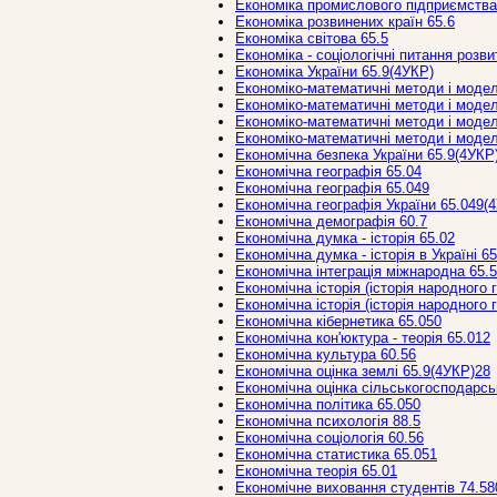
Економіка промислового підприємства
Економіка розвинених країн 65.6
Економіка світова 65.5
Економіка - соціологічні питання розви
Економіка України 65.9(4УКР)
Економіко-математичні методи і модел
Економіко-математичні методи і модел
Економіко-математичні методи і модел
Економіко-математичні методи і моделі
Економічна безпека України 65.9(4УКР
Економічна географія 65.04
Економічна географія 65.049
Економічна географія України 65.049(
Економічна демографія 60.7
Економічна думка - історія 65.02
Економічна думка - історія в Україні 6
Економічна інтеграція міжнародна 65.5
Економічна історія (історія народного 
Економічна історія (історія народного
Економічна кібернетика 65.050
Економічна кон'юктура - теорія 65.012
Економічна культура 60.56
Економічна оцінка землі 65.9(4УКР)28
Економічна оцінка сільськогосподарсь
Економічна політика 65.050
Економічна психологія 88.5
Економічна соціологія 60.56
Економічна статистика 65.051
Економічна теорія 65.01
Економічне виховання студентів 74.58