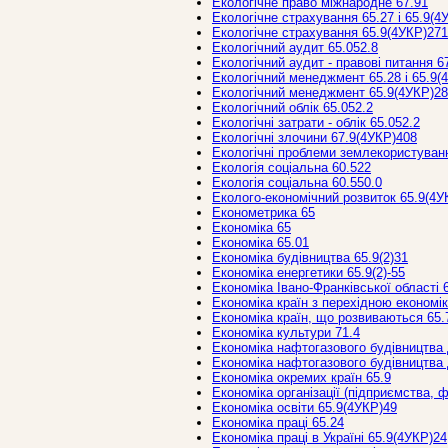
Екологічне право міжнародне 67.91
Екологічне страхування 65.27 і 65.9(4
Екологічне страхування 65.9(4УКР)271
Екологічний аудит 65.052.8
Екологічний аудит - правові питання 6
Екологічний менеджмент 65.28 і 65.9(
Екологічний менеджмент 65.9(4УКР)28
Екологічний облік 65.052.2
Екологічні затрати - облік 65.052.2
Екологічні злочини 67.9(4УКР)408
Екологічні проблеми землекористуван
Екологія соціальна 60.522
Екологія соціальна 60.550.0
Еколого-економічний розвиток 65.9(4У
Економетрика 65
Економіка 65
Економіка 65.01
Економіка будівництва 65.9(2)31
Економіка енергетики 65.9(2)-55
Економіка Івано-Франківської області 
Економіка країн з перехідною економі
Економіка країн, що розвиваються 65.
Економіка культури 71.4
Економіка нафтогазового будівництва 
Економіка нафтогазового будівництва 
Економіка окремих країн 65.9
Економіка організації (підприємства, 
Економіка освіти 65.9(4УКР)49
Економіка праці 65.24
Економіка праці в Україні 65.9(4УКР)24