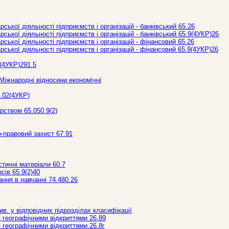
ської діяльності підприємств і організацій - банківський 65.26
ської діяльності підприємств і організацій - банківський 65.9(4УКР)26
ської діяльності підприємств і організацій - фінансовий 65.26
ської діяльності підприємств і організацій - фінансовий 65.9(4УКР)26
9(4УКР)291.5
 Міжнародні відносини економічні
5.02(4УКР)
рством 65.050.9(2)
-правовий захист 67.91
стичні матеріали 60.7
сів 65.9(2)40
ння в навчанні 74.480.26
див. у відповідних підрозділах класифікації
 з географічними відкриттями 26.89
 з географічними відкриттями 26.8г