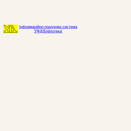
Інформаційно-пошукова система
'УФД/Бібліотека'