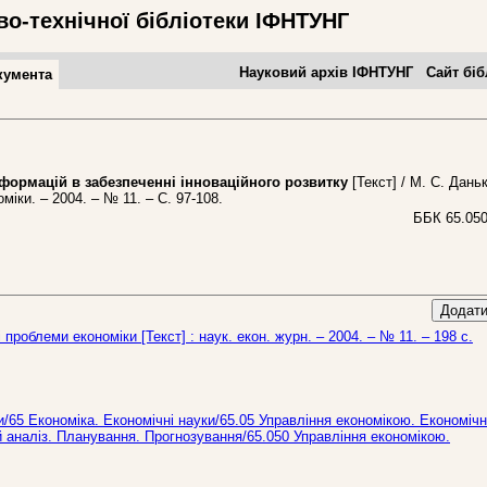
во-технічної бібліотеки ІФНТУНГ
Науковий архів ІФНТУНГ
Сайт біб
кумента
ормацій в забезпеченні інноваційного розвитку
[Текст] / М. С. Дань
іки. – 2004. – № 11. – С. 97-108.
ББК 65.050
Додати
 проблеми економіки [Текст] : наук. екон. журн. – 2004. – № 11. – 198 с.
ки/65 Економіка. Економічні науки/65.05 Управління економікою. Економіч
й аналіз. Планування. Прогнозування/65.050 Управління економікою.