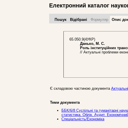
Електронний каталог науко
Пошук
Відібрані
Формуляр
Опис до
65.050.9(4УКР)
Данько, М. С.
Роль інституційних трансф
// Актуальні проблеми економ
Є складовою частиною документа
Актуальні
Теми документа
ББК/6/8 Суспільні та гуманітарні нау
статистика. Облік. Аудит. Економічни
Спеціальність/Економіка