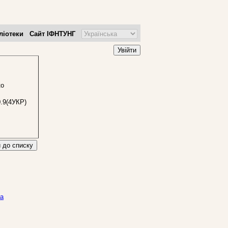
ліотеки
Сайт ІФНТУНГ
Увійти
ко
.9(4УКР)
 до списку
на