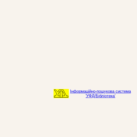
Інформаційно-пошукова система
'УФД/Бібліотека'