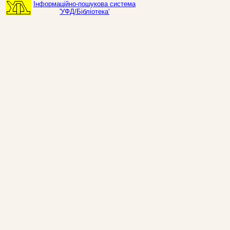
Інформаційно-пошукова система
'УФД/Бібліотека'