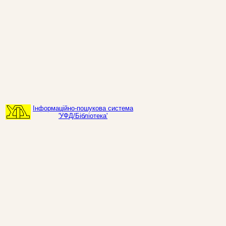
Інформаційно-пошукова система
'УФД/Бібліотека'