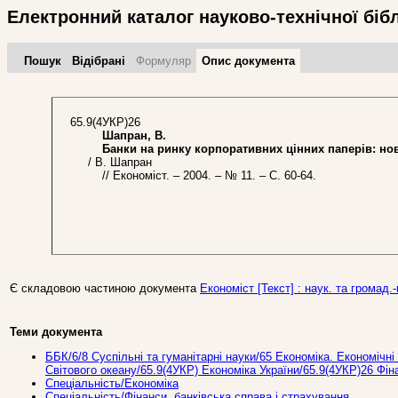
Електронний каталог науково-технічної біб
Пошук
Відібрані
Формуляр
Опис документа
65.9(4УКР)26
Шапран, В.
Банки на ринку корпоративних цінних паперів: но
/ В. Шапран
// Економіст. – 2004. – № 11. – С. 60-64.
Є складовою частиною документа
Економіст [Текст] : наук. та громад.-
Теми документа
ББК/6/8 Суспільні та гуманітарні науки/65 Економіка. Економічні 
Світового океану/65.9(4УКР) Економіка України/65.9(4УКР)26 Фін
Спеціальність/Економіка
Спеціальність/Фінанси, банківська справа і страхування