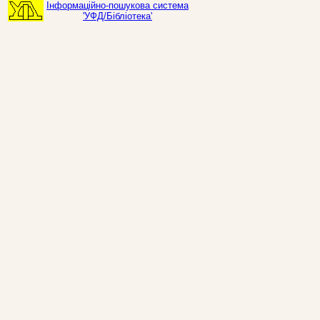
Інформаційно-пошукова система
'УФД/Бібліотека'