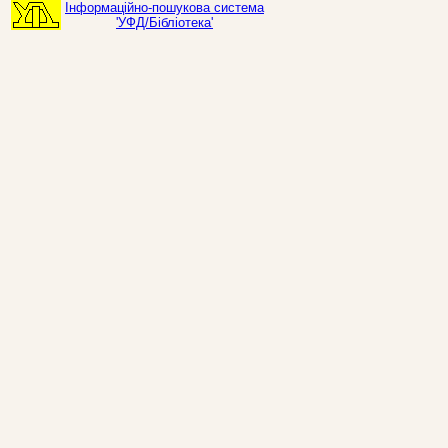
Інформаційно-пошукова система
'УФД/Бібліотека'