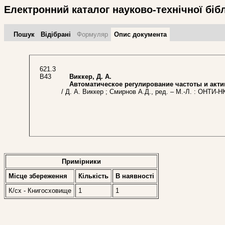
Електронний каталог науково-технічної біб
Пошук
Відібрані
Формуляр
Опис документа
621.3
В43
Виккер, Д. А.
Автоматическое регулирование частоты и акти
/ Д. А. Виккер ; Смирнов А.Д., ред. – М.-Л. : ОНТИ-Н
Примірники
Місце збереження
Кількість
В наявностi
К/сх - Книгосховище
1
1