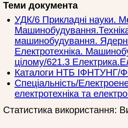
Теми документа
УДК/6 Прикладнi науки. М
Машинобудування.Технiка
машинобудування. Ядерна
Електротехнiка. Машиноб
цілому/621.3 Електрика.Е
Каталоги НТБ ІФНТУНГ/Фо
Спеціальність/Електроене
електротехніка та електр
Статистика використання: В