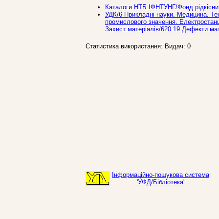
Каталоги НТБ ІФНТУНГ/Фонд рідкісни
УДК/6 Прикладнi науки. Медицина. Те
промислового значення. Електростанц
Захист матеріалів/620.19 Дефекти мат
Статистика використання: Видач: 0
Інформаційно-пошукова система
'УФД/Бібліотека'