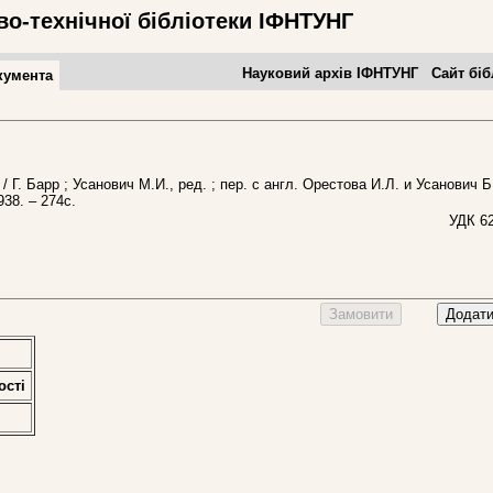
во-технічної бібліотеки ІФНТУНГ
Науковий архів ІФНТУНГ
Сайт біб
кумента
 / Г. Барр ; Усанович М.И., ред. ; пер. с англ. Орестова И.Л. и Усанович Б.
38. – 274с.
УДК 62
Замовити
Додати
остi