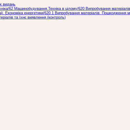
х видань
хніка/62 Машинобудування.Технiка в цiлому/620 Випробування матерiалiв
ії. Економіка енергетики/620.1 Випробування матеріалів. Пошкодження м
еріалів та їхнє виявлення (контроль)