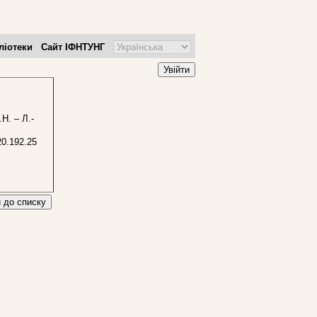
ліотеки
Сайт ІФНТУНГ
Увійти
Н. – Л.-
0.192.25
 до списку