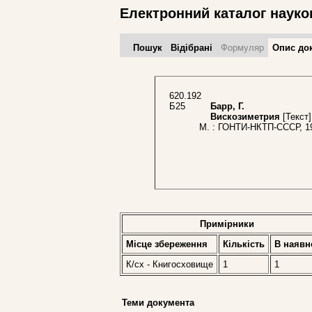
Електронний каталог науко
Пошук
Відібрані
Формуляр
Опис до
620.192
Б25
Барр, Г.
Вискозиметрия
[Текст]
М. : ГОНТИ-НКТП-СССР, 19
Примірники
Місце збереження
Кількість
В наявн
К/сх - Книгосховище
1
1
Теми документа