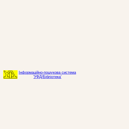
Інформаційно-пошукова система
'УФД/Бібліотека'