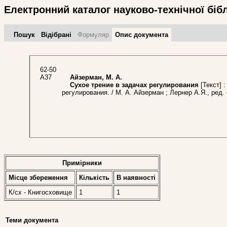
Електронний каталог науково-технічної біб
Пошук
Відібрані
Формуляр
Опис документа
62-50
А37
Айзерман, М. А.
Сухое трение в задачах регулирования
[Текст] 
регулирования. / М. А. Айзерман ; Лернер А.Я., ред. 
Примірники
Місце збереження
Кількість
В наявностi
К/сх - Книгосховище
1
1
Теми документа