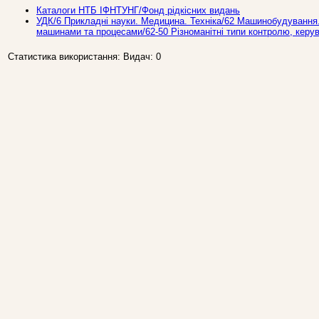
Каталоги НТБ ІФНТУНГ/Фонд рідкісних видань
УДК/6 Прикладнi науки. Медицина. Техніка/62 Машинобудування.Т
машинами та процесами/62-50 Різноманітні типи контролю, керув
Статистика використання: Видач: 0