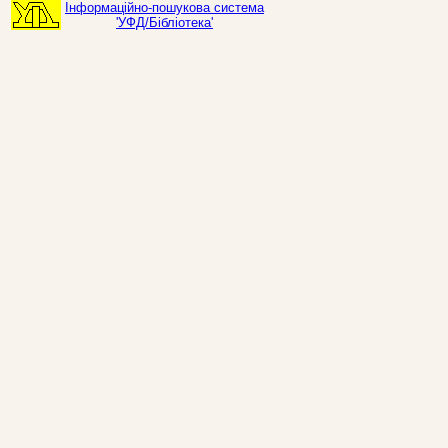
Інформаційно-пошукова система
'УФД/Бібліотека'