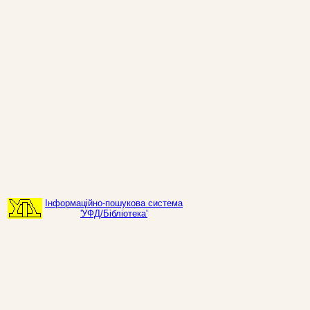
Інформаційно-пошукова система
'УФД/Бібліотека'