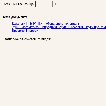
К/сх - Книгосховище
1
1
Теми документа
Каталоги НТБ ІФНТУНГ/Фонд рідкісних видань
УДК/5 Математика. Природничi науки/55 Геологія. Науки про Зем
Вивержені породи
Статистика використання: Видач: 0