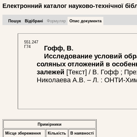
Електронний каталог науково-технічної біб
Пошук
Відібрані
Формуляр
Опис документа
551.247
Г74
Гофф, В.
Исследование условий обра
соляных отложений в особен
залежей
[Текст] / В. Гофф ; Прех
Николаева А.В. – Л. : ОНТИ-Хим
Примірники
Місце збереження
Кількість
В наявностi