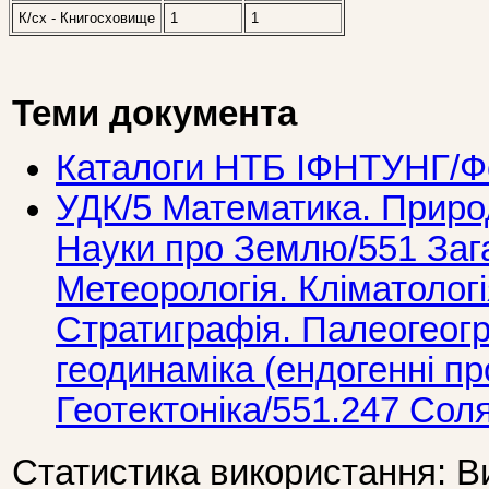
К/сх - Книгосховище
1
1
Теми документа
Каталоги НТБ ІФНТУНГ/Фо
УДК/5 Математика. Природ
Науки про Землю/551 Зага
Метеорологія. Кліматологія
Стратиграфія. Палеогеогр
геодинаміка (ендогенні пр
Геотектоніка/551.247 Соля
Статистика використання: В