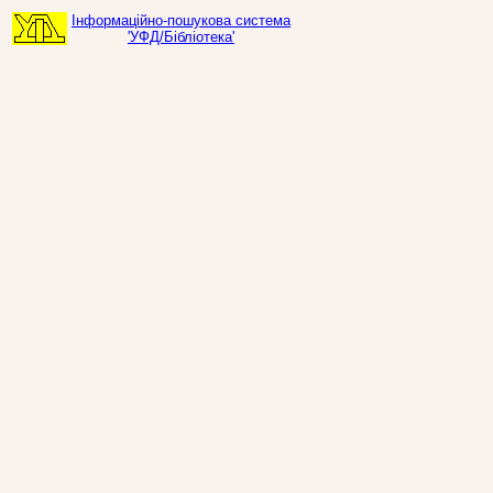
Інформаційно-пошукова система
'УФД/Бібліотека'