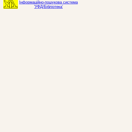
Інформаційно-пошукова система
'УФД/Бібліотека'