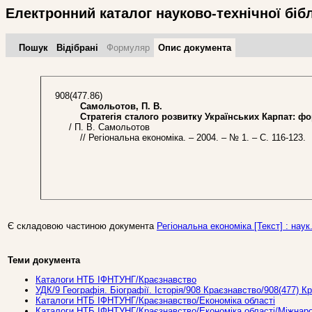
Електронний каталог науково-технічної біб
Пошук
Відібрані
Формуляр
Опис документа
908(477.86)
Самольотов, П. В.
Стратегія сталого розвитку Українських Карпат: фо
/ П. В. Самольотов
// Регіональна економіка. – 2004. – № 1. – С. 116-123.
Є складовою частиною документа
Регіональна економіка [Текст] : наук.
Теми документа
Каталоги НТБ ІФНТУНГ/Краєзнавство
УДК/9 Географiя. Бiографiї. Iсторiя/908 Краєзнавство/908(477) 
Каталоги НТБ ІФНТУНГ/Краєзнавство/Економіка області
Каталоги НТБ ІФНТУНГ/Краєзнавство/Економіка області/Міжнаро