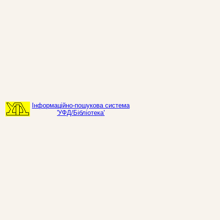
Інформаційно-пошукова система
'УФД/Бібліотека'