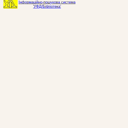
Інформаційно-пошукова система
'УФД/Бібліотека'