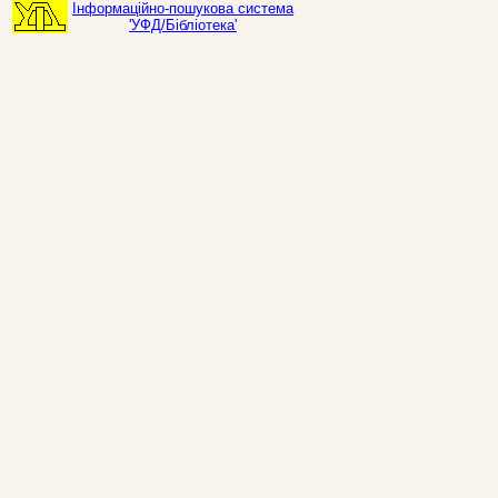
Інформаційно-пошукова система
'УФД/Бібліотека'