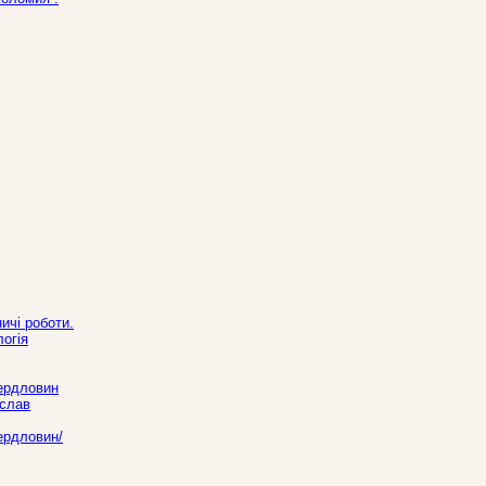
ичі роботи.
логія
вердловин
ослав
ердловин/