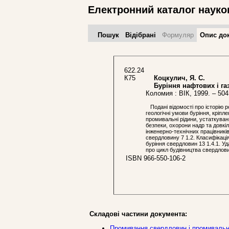
Електронний каталог науко
Пошук
Відібрані
Формуляр
Опис до
622.24
К75
Коцкулич, Я. С.
Буріння нафтових і га
Коломия : ВІК, 1999. – 504
Подані відомості про історію ро
геологічні умови буріння, кріп
промивальні рідини, устаткуван
безпеки, охорони надр та довкі
інженерно-технічних працівни
свердловину 7 1.2. Класифікаці
буріння свердловин 13 1.4.1. Уд
про цикл будівництва свердлов
ISBN 966-550-106-2
Складові частини документа:
Промивання свердловин і промивальні 