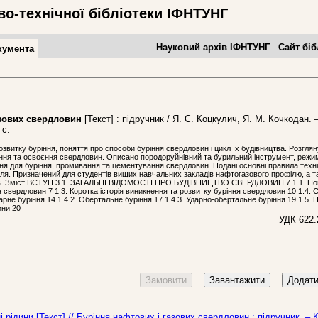
во-технічної бібліотеки ІФНТУНГ
Науковий архів ІФНТУНГ
Сайт біб
кумента
зових свердловин
[Текст] : підручник / Я. С. Коцкулич, Я. М. Кочкодан. 
 с.
звитку буріння, поняття про способи буріння свердловин і цикл їх будівництва. Розгляну
лення та освоєння свердловин. Описано породоруйнівний та бурильний інструмент, режи
ня для буріння, промивання та цементування свердловин. Подані основні правила техн
лля. Призначений для студентів вищих навчальних закладів нафтогазового профілю, а т
ків. Зміст ВСТУП 3 1. ЗАГАЛЬНІ ВІДОМОСТІ ПРО БУДІВНИЦТВО СВЕРДЛОВИН 7 1.1. По
я свердловин 7 1.3. Коротка історія виникнення та розвитку буріння свердловин 10 1.4.
арне буріння 14 1.4.2. Обертальне буріння 17 1.4.3. Ударно-обертальне буріння 19 1.5. 
ини 20
УДК 622.
Замовити
Завантажити
Додати
рідини [Текст] // Буріння нафтових і газових свердловин : підручник. – 