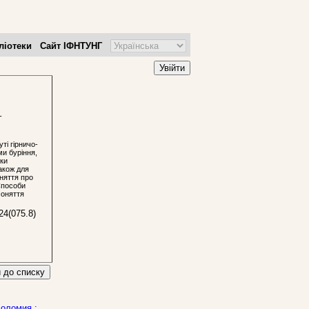
ліотеки
Сайт ІФНТУНГ
Увійти
–
ті гірничо-
ми буріння,
іки
акож для
няття про
 Способи
Поняття
24(075.8)
 до списку
Коломия :