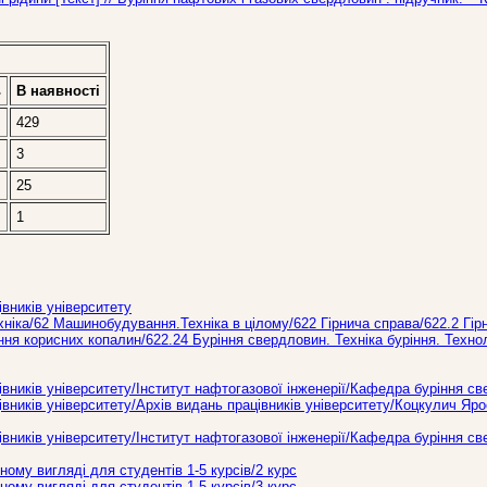
ь
В наявностi
429
3
25
1
вників університету
ніка/62 Машинобудування.Технiка в цiлому/622 Гiрнича справа/622.2 Гірн
ання корисних копалин/622.24 Буріння свердловин. Техніка буріння. Техно
ників університету/Інститут нафтогазової інженерії/Кафедра буріння с
ників університету/Архів видань працівників університету/Коцкулич Яр
ників університету/Інститут нафтогазової інженерії/Кафедра буріння св
ому вигляді для студентів 1-5 курсів/2 курс
ому вигляді для студентів 1-5 курсів/3 курс