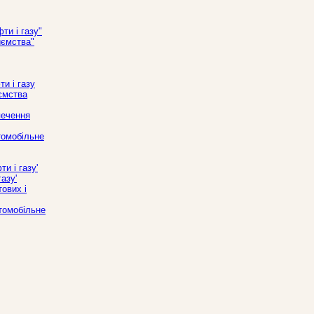
ти і газу"
иємства"
и і газу
иємства
печення
томобільне
и і газу'
азу'
ових і
втомобільне