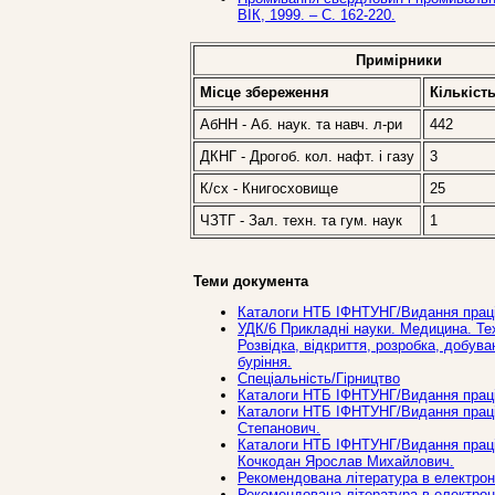
ВІК, 1999. – С. 162-220.
Примірники
Місце збереження
Кількіст
АбНН - Аб. наук. та навч. л-ри
442
ДКНГ - Дрогоб. кол. нафт. і газу
3
К/сх - Книгосховище
25
ЧЗТГ - Зал. техн. та гум. наук
1
Теми документа
Каталоги НТБ ІФНТУНГ/Видання праці
УДК/6 Прикладнi науки. Медицина. Тех
Розвідка, відкриття, розробка, добув
буріння.
Спеціальність/Гірництво
Каталоги НТБ ІФНТУНГ/Видання праців
Каталоги НТБ ІФНТУНГ/Видання праців
Степанович.
Каталоги НТБ ІФНТУНГ/Видання праців
Кочкодан Ярослав Михайлович.
Рекомендована література в електронн
Рекомендована література в електронн