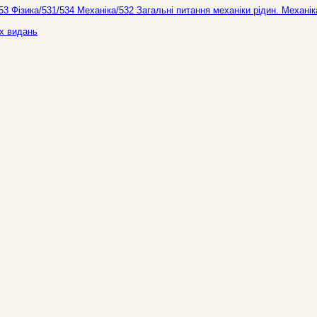
3 Фiзика/531/534 Механіка/532 Загальні питання механіки рідин. Механік
х видань