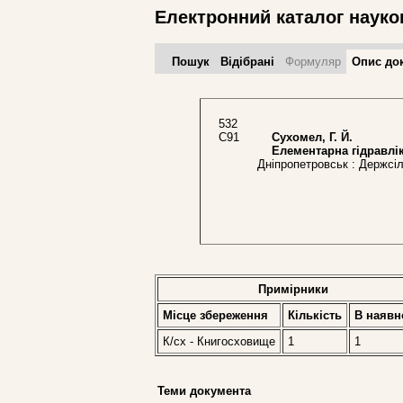
Електронний каталог науко
Пошук
Відібрані
Формуляр
Опис до
532
С91
Сухомел, Г. Й.
Елементарна гідравлі
Дніпропетровськ : Держсіл
Примірники
Місце збереження
Кількість
В наявн
К/сх - Книгосховище
1
1
Теми документа