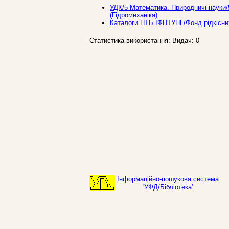
УДК/5 Математика. Природничi науки/5
(Гiдромеханiка)
Каталоги НТБ ІФНТУНГ/Фонд рідкісни
Статистика використання: Видач: 0
Інформаційно-пошукова система
'УФД/Бібліотека'