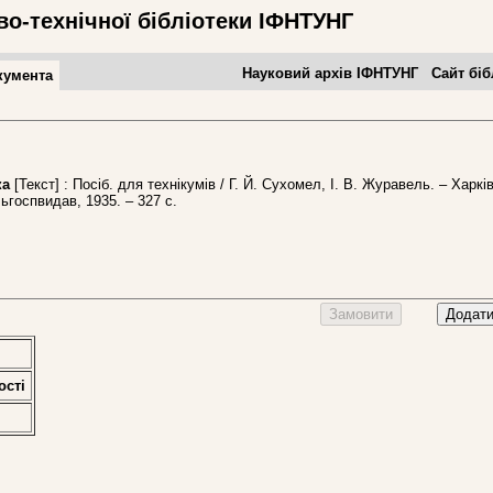
во-технічної бібліотеки ІФНТУНГ
Науковий архів ІФНТУНГ
Сайт біб
кумента
ка
[Текст] : Посіб. для технікумів / Г. Й. Сухомел, І. В. Журавель. – Харків
ьгоспвидав, 1935. – 327 с.
Замовити
Додати
остi