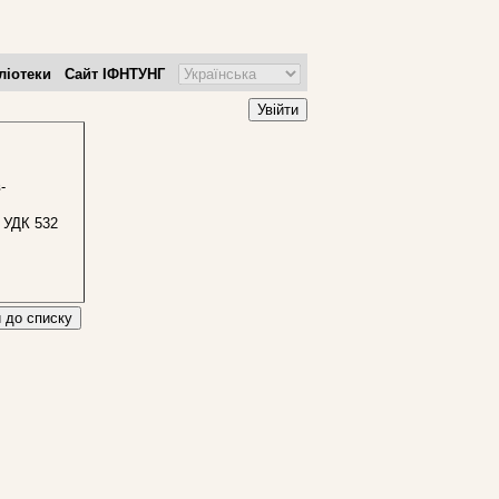
ліотеки
Сайт ІФНТУНГ
Увійти
-
УДК 532
 до списку