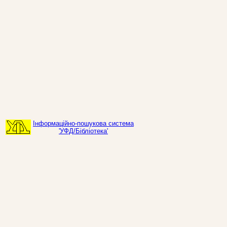
Інформаційно-пошукова система
'УФД/Бібліотека'