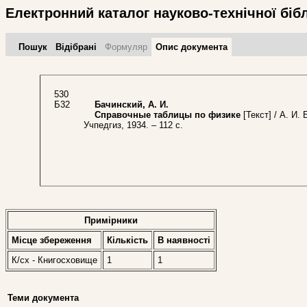
Електронний каталог науково-технічної біб
Пошук
Відібрані
Формуляр
Опис документа
530
Б32
Бачинский, А. И.
Справочные таблицы по физике
[Текст] / А. И. 
Учпедгиз, 1934. – 112 с.
Примірники
Місце збереження
Кількість
В наявностi
К/сх - Книгосховище
1
1
Теми документа