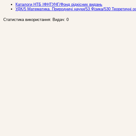
Каталоги НТБ ІФНТУНГ/Фонд рідкісних видань
УДК/5 Математика. Природничi науки/53 Фiзика/530 Теоретичні о
Статистика використання: Видач: 0