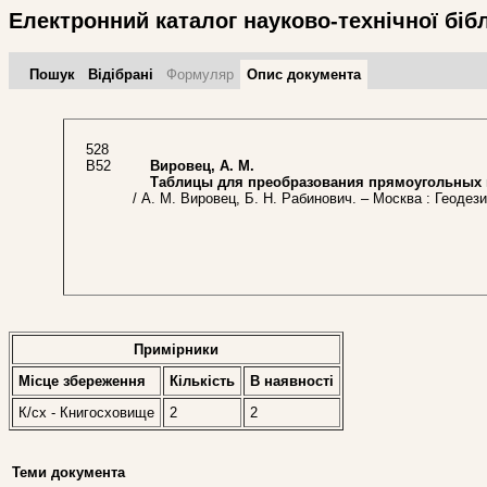
Електронний каталог науково-технічної біб
Пошук
Відібрані
Формуляр
Опис документа
528
В52
Вировец, А. М.
Таблицы для преобразования прямоугольных 
/ А. М. Вировец, Б. Н. Рабинович. – Москва : Геодези
Примірники
Місце збереження
Кількість
В наявностi
К/сх - Книгосховище
2
2
Теми документа