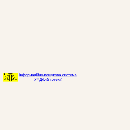
Інформаційно-пошукова система
'УФД/Бібліотека'