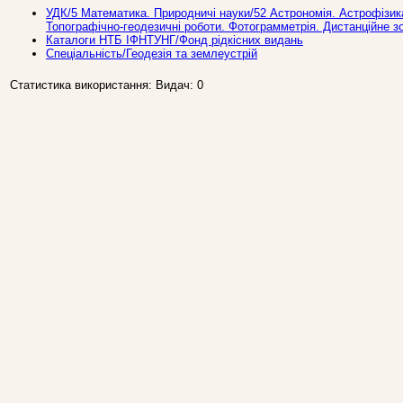
УДК/5 Математика. Природничi науки/52 Астрономiя. Астрофiзика
Топографічно-геодезичні роботи. Фотограмметрія. Дистанційне з
Каталоги НТБ ІФНТУНГ/Фонд рідкісних видань
Спеціальність/Геодезія та землеустрій
Статистика використання: Видач: 0