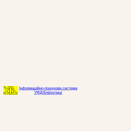
Інформаційно-пошукова система
'УФД/Бібліотека'