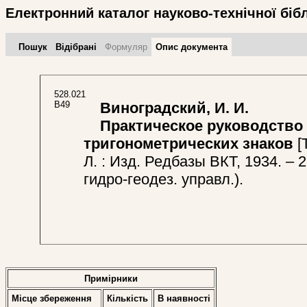
Електронний каталог науково-технічної біб
Пошук
Відібрані
Формуляр
Опис документа
528.021
В49
Виноградский, И. И.
Практическое руководство 
тригонометрических знаков
[Т
Л. : Изд. Редбазы ВКТ, 1934. – 
гидро-геодез. управл.).
Примірники
Місце збереження
Кількість
В наявностi