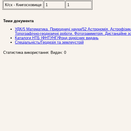
К/сх - Книгосховище
1
1
Теми документа
УДК/5 Математика. Природничi науки/52 Астрономiя. Астрофiзика
Топографічно-геодезичні роботи. Фотограмметрія. Дистанційне з
Каталоги НТБ ІФНТУНГ/Фонд рідкісних видань
Спеціальність/Геодезія та землеустрій
Статистика використання: Видач: 0