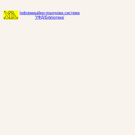
Інформаційно-пошукова система
'УФД/Бібліотека'