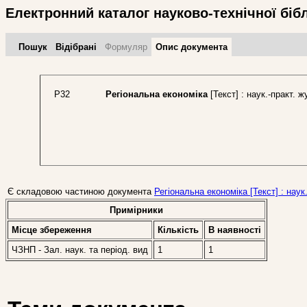
Електронний каталог науково-технічної біб
Пошук
Відібрані
Формуляр
Опис документа
Р32
Регіональна економіка
[Текст] : наук.-практ. ж
Є складовою частиною документа
Регіональна економіка [Текст] : наук.
Примірники
Місце збереження
Кількість
В наявностi
ЧЗНП - Зал. наук. та період. вид
1
1